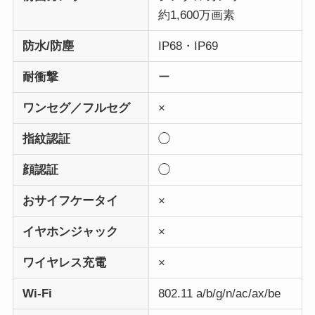
約1,600万画素
防水/防塵
IP68・IP69
耐衝撃
ー
ワンセグ／フルセグ
×
指紋認証
◯
顔認証
◯
おサイフケータイ
×
イヤホンジャック
×
ワイヤレス充電
×
Wi-Fi
802.11 a/b/g/n/ac/ax/be