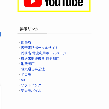
参考リンク
・
総務省
・
携帯電話ポータルサイト
・
総務省 電波利用ホームページ
・
技適未取得機器 特例制度
・
消費者庁
・
電気通信事業法
・
ドコモ
・
au
・
ソフトバンク
・
楽天モバイル