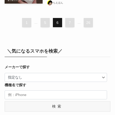
ちえほん
1
...
5
6
7
...
26
＼気になるスマホを検索／
メーカーで探す
機種名で探す
検索