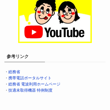
参考リンク
・
総務省
・
携帯電話ポータルサイト
・
総務省 電波利用ホームページ
・
技適未取得機器 特例制度
・
消費者庁
・
電気通信事業法
・
ドコモ