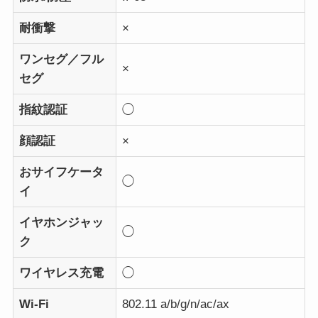
耐衝撃
×
ワンセグ／フル
×
セグ
指紋認証
◯
顔認証
×
おサイフケータ
◯
イ
イヤホンジャッ
◯
ク
ワイヤレス充電
◯
Wi-Fi
802.11 a/b/g/n/ac/ax