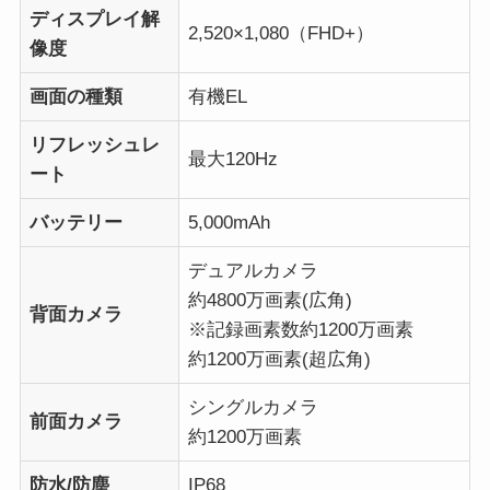
ディスプレイ解
2,520×1,080（FHD+）
像度
画面の種類
有機EL
リフレッシュレ
最大120Hz
ート
バッテリー
5,000mAh
デュアルカメラ
約4800万画素(広角)
背面カメラ
※記録画素数約1200万画素
約1200万画素(超広角)
シングルカメラ
前面カメラ
約1200万画素
防水/防塵
IP68