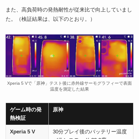
また、高負荷時の発熱耐性が従来比で向上していまし
た。（検証結果は、以下のとおり。）
Xperia 5 Vで「原神」テスト後に赤外線サーモグラフィーで表面
温度を測定した結果
ゲーム時の発
原神
熱検証
Xperia 5 V
30分プレイ後のバッテリー温度