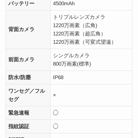
バッテリー
4500mAh
トリプルレンズカメラ
1220万画素（広角)
背面カメラ
1220万画素（超広角）
1220万画素（可変式望遠）
シングルカメラ
前面カメラ
800万画素(標準)
防水/防塵
IP68
ワンセグ／フル
×
セグ
緊急速報
◯
指紋認証
◯