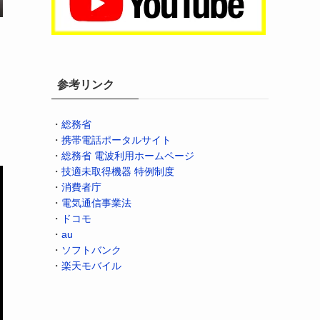
ろ
参考リンク
・
総務省
・
携帯電話ポータルサイト
・
総務省 電波利用ホームページ
・
技適未取得機器 特例制度
・
消費者庁
・
電気通信事業法
・
ドコモ
・
au
・
ソフトバンク
・
楽天モバイル