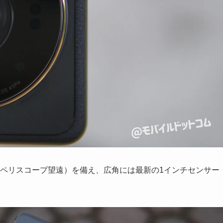
広角+ペリスコープ望遠）を備え、広角には最新の1インチセンサー