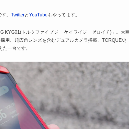
です。
Twitter
と
YouTube
もやってます。
5G KYG01(トルクファイブジー ケイワイジーゼロイチ)」。大
 765」を採用、超広角レンズを含むデュアルカメラ搭載、TORQUE史
えた一台です。