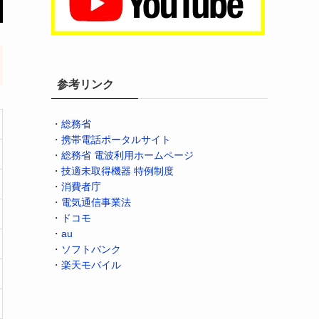
参考リンク
・
総務省
・
携帯電話ポータルサイト
・
総務省 電波利用ホームページ
・
技適未取得機器 特例制度
・
消費者庁
・
電気通信事業法
・
ドコモ
・
au
・
ソフトバンク
・
楽天モバイル