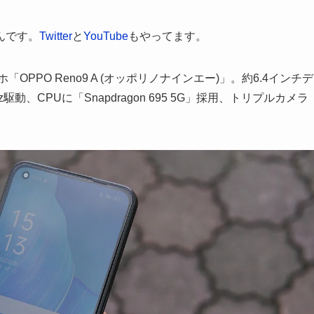
ほんです。
Twitter
と
YouTube
もやってます。
OPPO Reno9 A (オッポリノナインエー)」。約6.4インチデ
動、CPUに「Snapdragon 695 5G」採用、トリプルカメラ