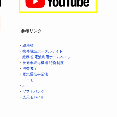
参考リンク
・
総務省
・
携帯電話ポータルサイト
・
総務省 電波利用ホームページ
・
技適未取得機器 特例制度
・
消費者庁
・
電気通信事業法
・
ドコモ
・
au
・
ソフトバンク
・
楽天モバイル