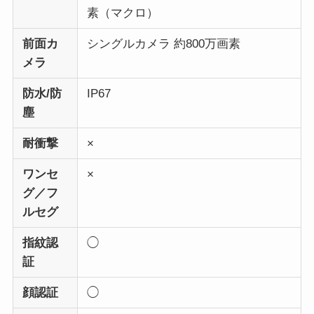
素（マクロ）
前面カ
シングルカメラ 約800万画素
メラ
防水/防
IP67
塵
耐衝撃
×
ワンセ
×
グ／フ
ルセグ
指紋認
◯
証
顔認証
◯