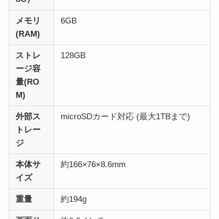
メモリ
6GB
(RAM)
ストレ
128GB
ージ容
量(RO
M)
外部ス
microSDカード対応 (最大1TBまで)
トレー
ジ
本体サ
約166×76×8.6mm
イズ
重量
約194g