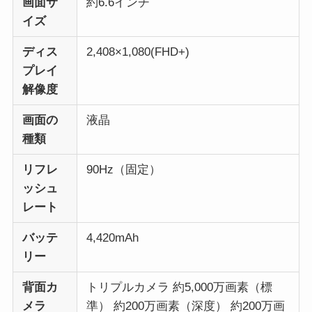
画面サ
約6.6インチ
イズ
ディス
2,408×1,080(FHD+)
プレイ
解像度
画面の
液晶
種類
リフレ
90Hz（固定）
ッシュ
レート
バッテ
4,420mAh
リー
背面カ
トリプルカメラ 約5,000万画素（標
メラ
準） 約200万画素（深度） 約200万画