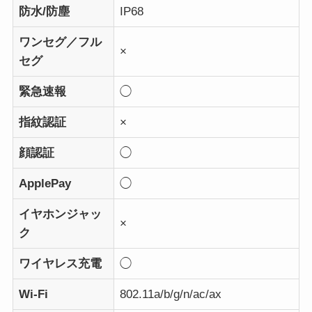
防水/防塵
IP68
ワンセグ／フル
×
セグ
緊急速報
◯
指紋認証
×
顔認証
◯
ApplePay
◯
イヤホンジャッ
×
ク
ワイヤレス充電
◯
Wi-Fi
802.11a/b/g/n/ac/ax