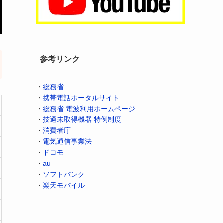
参考リンク
・
総務省
・
携帯電話ポータルサイト
・
総務省 電波利用ホームページ
・
技適未取得機器 特例制度
・
消費者庁
・
電気通信事業法
・
ドコモ
・
au
・
ソフトバンク
・
楽天モバイル